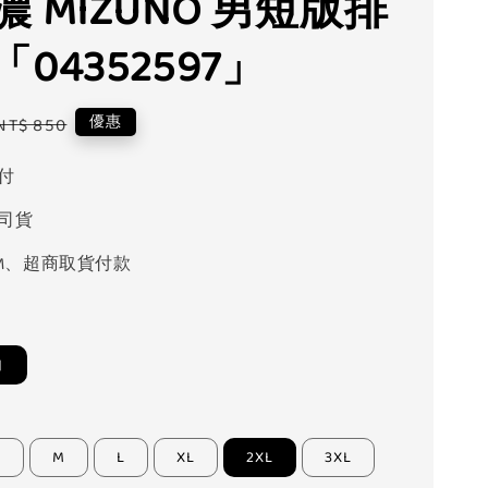
 MIZUNO 男短版排
04352597」
Regular
優惠
NT$ 850
price
付
司貨
M、超商取貨付款
白
S
M
L
XL
2XL
3XL