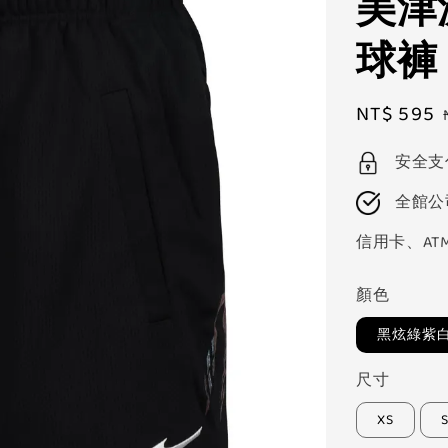
美津濃
球褲「
Sale
NT$ 595
price
安全支
全館公
信用卡、AT
顏色
黑炫綠紫
尺寸
XS