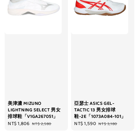
美津濃 MIZUNO
亞瑟士 ASICS GEL-
LIGHTNING SELECT 男女
TACTIC 13 男女排球
排球鞋「V1GA267051」
鞋-2E「1073A084-101」
Sale
NT$ 1,806
Regular
Sale
NT$ 1,590
Regular
NT$ 2,580
NT$ 3,180
price
price
price
price