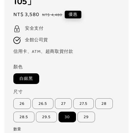
105」
Sale
NT$ 3,580
Regular
優惠
NT$ 4,480
price
price
安全支付
全館公司貨
信用卡、ATM、超商取貨付款
顏色
白銀黑
尺寸
26
26.5
27
27.5
28
28.5
29.5
30
29
數量