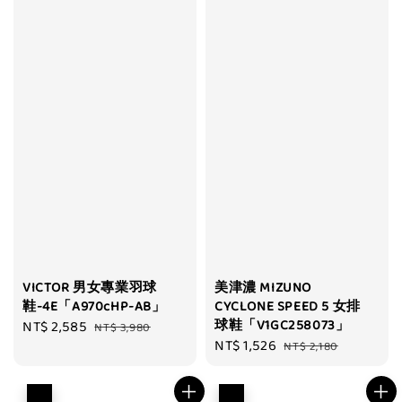
VICTOR 男女專業羽球
美津濃 MIZUNO
鞋-4E「A970cHP-AB」
CYCLONE SPEED 5 女排
球鞋「V1GC258073」
Sale
NT$ 2,585
Regular
NT$ 3,980
Sale
NT$ 1,526
Regular
price
price
NT$ 2,180
price
price
優惠
優惠