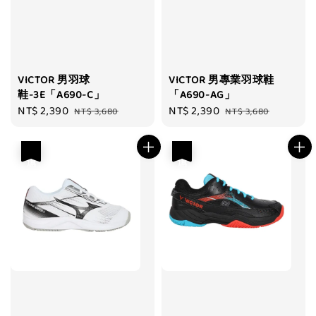
VICTOR 男羽球
VICTOR 男專業羽球鞋
鞋-3E「A690-C」
「A690-AG」
Sale
NT$ 2,390
Regular
Sale
NT$ 2,390
Regular
NT$ 3,680
NT$ 3,680
price
price
price
price
優惠
優惠