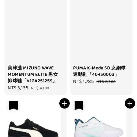
美津濃 MIZUNO WAVE
PUMA K-Moda SD 女網球
MOMENTUM ELITE 男女
運動鞋「40450003」
排球鞋「V1GA251259」
Sale
NT$ 1,785
Regular
NT$ 2,380
Sale
NT$ 3,135
Regular
NT$ 4,180
price
price
price
price
優惠
優惠