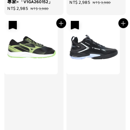
專家≡「V1GA260152」
Sale
NT$ 2,985
Regular
NT$ 3,980
Sale
NT$ 2,985
Regular
NT$ 3,980
price
price
price
price
優惠
優惠