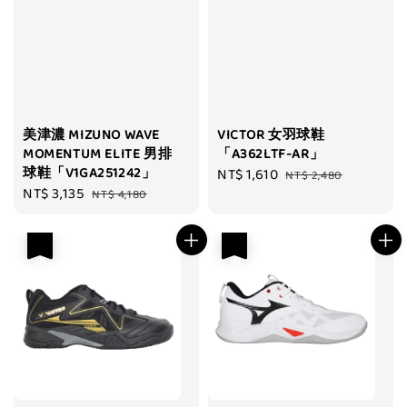
美津濃 MIZUNO WAVE
VICTOR 女羽球鞋
MOMENTUM ELITE 男排
「A362LTF-AR」
球鞋「V1GA251242」
Sale
NT$ 1,610
Regular
NT$ 2,480
Sale
NT$ 3,135
Regular
NT$ 4,180
price
price
price
price
優惠
優惠