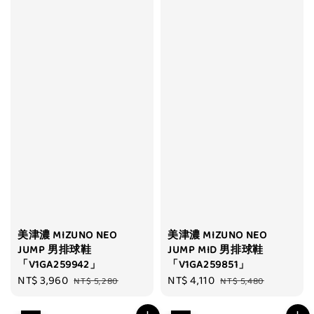
美津濃 MIZUNO NEO
美津濃 MIZUNO NEO
JUMP 男排球鞋
JUMP MID 男排球鞋
「V1GA259942」
「V1GA259851」
Sale
NT$ 3,960
Regular
Sale
NT$ 4,110
Regular
NT$ 5,280
NT$ 5,480
price
price
price
price