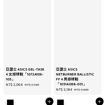
亞瑟士 ASICS GEL-TASK
亞瑟士 ASICS
4 女排球鞋「1072A106-
NETBURNER BALLISTIC
105」
FF 4 男排球鞋
「1051A088-001」
Sale
NT$ 2,064
Regular
NT$ 2,580
Sale
NT$ 3,184
Regular
price
price
NT$ 3,980
price
price
優惠
優惠