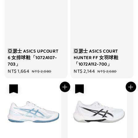
亞瑟士 ASICS UPCOURT
亞瑟士 ASICS COURT
6 女排球鞋「1072A107-
HUNTER FF 女羽球鞋
703」
「1072A112-700」
Sale
NT$ 1,664
Regular
Sale
NT$ 2,144
Regular
NT$ 2,080
NT$ 2,680
price
price
price
price
優惠
優惠