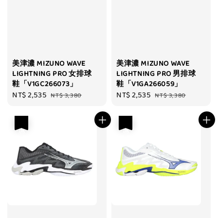
美津濃 MIZUNO WAVE
美津濃 MIZUNO WAVE
LIGHTNING PRO 女排球
LIGHTNING PRO 男排球
鞋「V1GC266073」
鞋「V1GA266059」
Sale
NT$ 2,535
Regular
Sale
NT$ 2,535
Regular
NT$ 3,380
NT$ 3,380
price
price
price
price
優惠
優惠