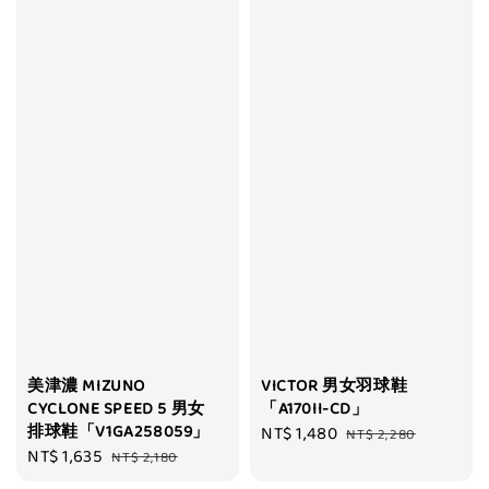
美津濃 MIZUNO
VICTOR 男女羽球鞋
CYCLONE SPEED 5 男女
「A170II-CD」
排球鞋「V1GA258059」
Sale
NT$ 1,480
Regular
NT$ 2,280
Sale
NT$ 1,635
Regular
NT$ 2,180
price
price
price
price