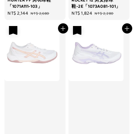
HUNTER FF 男羽球鞋
ROCKET 12 男女排球
「1071A111-103」
鞋-2E「1073A081-101」
Sale
NT$ 2,144
Regular
Sale
NT$ 1,824
Regular
NT$ 2,680
NT$ 2,280
price
price
price
price
優惠
優惠