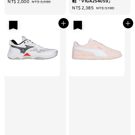
鞋「V1GA254059」
Sale
NT$ 2,000
Regular
NT$ 3,080
Sale
NT$ 2,385
Regular
price
price
NT$ 3,180
price
price
優惠
優惠