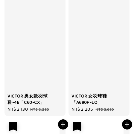
VICTOR 男女款羽球
VICTOR 女羽球鞋
鞋-4E「C60-CX」
「A690F-LO」
Sale
NT$ 2,130
Regular
Sale
NT$ 2,205
Regular
NT$ 3,280
NT$ 3,680
price
price
price
price
優惠
優惠