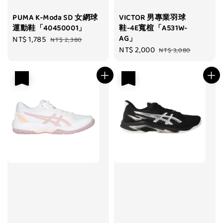
PUMA K-Moda SD 女網球
VICTOR 男專業羽球
運動鞋「40450001」
鞋-4E寬楦「A531W-
AG」
Sale
NT$ 1,785
Regular
NT$ 2,380
Sale
NT$ 2,000
Regular
price
price
NT$ 3,080
price
price
優惠
優惠