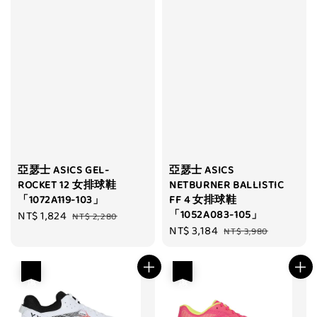
亞瑟士 ASICS GEL-
亞瑟士 ASICS
ROCKET 12 女排球鞋
NETBURNER BALLISTIC
「1072A119-103」
FF 4 女排球鞋
「1052A083-105」
Sale
NT$ 1,824
Regular
NT$ 2,280
Sale
NT$ 3,184
Regular
price
price
NT$ 3,980
price
price
優惠
優惠