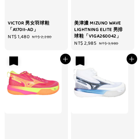
VICTOR 男女羽球鞋
美津濃 MIZUNO WAVE
「A170II-AD」
LIGHTNING ELITE 男排
球鞋「V1GA260042」
Sale
NT$ 1,480
Regular
NT$ 2,280
Sale
NT$ 2,985
Regular
price
price
NT$ 3,980
price
price
優惠
優惠