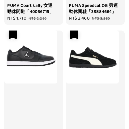
PUMA Court Lally 女運
PUMA Speedcat OG 男運
動休閒鞋「40036715」
動休閒鞋「39884664」
Sale
NT$ 1,710
Regular
Sale
NT$ 2,460
Regular
NT$ 2,280
NT$ 3,280
price
price
price
price
優惠
優惠