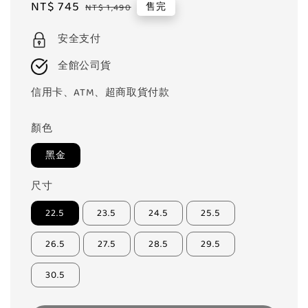
Sale
NT$ 745
Regular
售完
NT$ 1,490
price
price
安全支付
全館公司貨
信用卡、ATM、超商取貨付款
顏色
黑金
尺寸
22.5
23.5
24.5
25.5
26.5
27.5
28.5
29.5
30.5