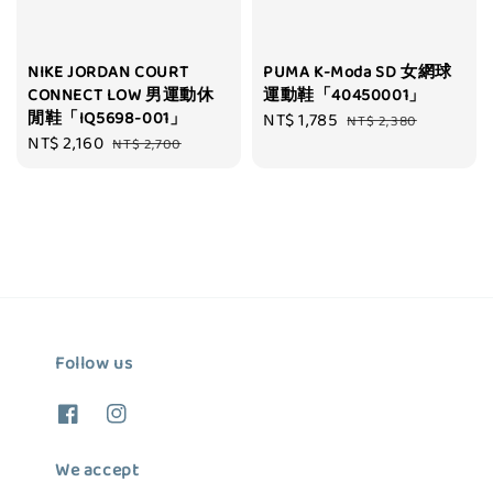
NIKE JORDAN COURT
PUMA K-Moda SD 女網球
CONNECT LOW 男運動休
運動鞋「40450001」
閒鞋「IQ5698-001」
Sale
NT$ 1,785
Regular
NT$ 2,380
Sale
NT$ 2,160
Regular
NT$ 2,700
price
price
price
price
Follow us
We accept