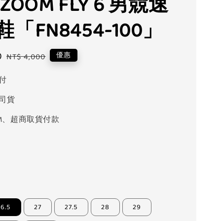
 ZOOM FLY 6 男競速
「FN8454-100」
0
Regular
優惠
NT$ 4,000
price
付
司貨
M、超商取貨付款
26.5
27
27.5
28
29