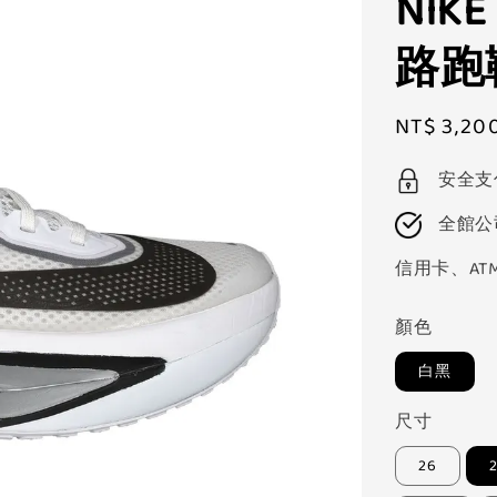
NIKE
路跑鞋
Sale
NT$ 3,20
price
安全支
全館公
信用卡、AT
顏色
白黑
尺寸
26