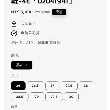
鞋-4E「02041941」
Sale
NT$ 3,184
Regular
優惠
NT$ 3,980
price
price
安全支付
全館公司貨
信用卡、ATM、超商取貨付款
顏色
黑灰白
尺寸
26
26.5
27
27.5
28
28.5
29
29.5
30
數量