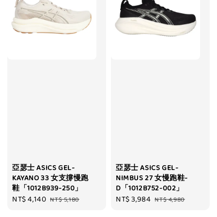
亞瑟士 ASICS GEL-
亞瑟士 ASICS GEL-
KAYANO 33 女支撐慢跑
NIMBUS 27 女慢跑鞋-
鞋「1012B939-250」
D「1012B752-002」
Sale
NT$ 4,140
Regular
Sale
NT$ 3,984
Regular
NT$ 5,180
NT$ 4,980
price
price
price
price