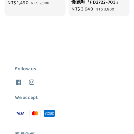
慢跑鞋「FD2722-703」
Sale
NT$ 1,490
Regular
NT$ 2,980
Sale
NT$ 3,040
Regular
price
price
NT$ 3,800
price
price
Follow us
We accept