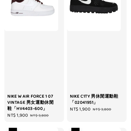
NIKE W AIR FORCE 1 07
NIKE C1TY 男休閒運動鞋
VINTAGE 男女運動休閒
「02041951」
鞋「HV4403-600」
Sale
NT$ 1,900
Regular
NT$ 3,800
Sale
NT$ 1,900
Regular
NT$ 3,800
price
price
price
price