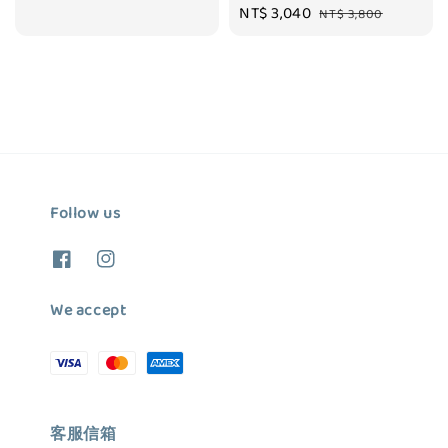
Sale
NT$ 3,040
Regular
price
price
NT$ 3,800
price
price
Follow us
We accept
客服信箱