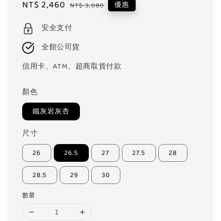
Sale
NT$ 2,460
Regular
優惠
NT$ 3,080
price
price
安全支付
全館公司貨
信用卡、ATM、超商取貨付款
顏色
鐵灰岩灰杏
尺寸
26
26.5
27
27.5
28
28.5
29
30
數量