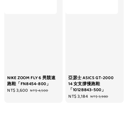
NIKE ZOOM FLY 6 男競速
亞瑟士 ASICS GT-2000
跑鞋「FN8454-800」
14 女支撐慢跑鞋
「1012B843-500」
Sale
NT$ 3,600
Regular
NT$ 4,500
Sale
NT$ 3,184
Regular
price
price
NT$ 3,980
price
price