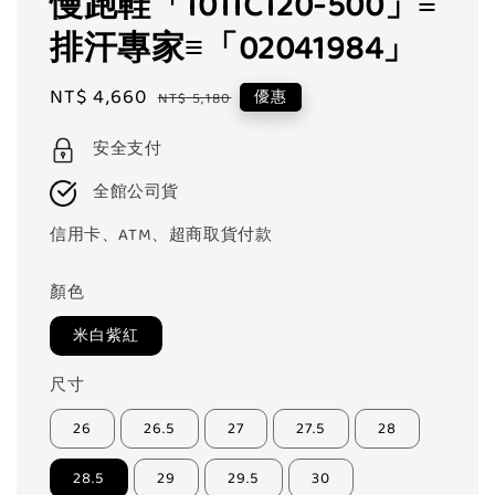
慢跑鞋「1011C120-500」≡
排汗專家≡「02041984」
Sale
NT$ 4,660
Regular
優惠
NT$ 5,180
price
price
安全支付
全館公司貨
信用卡、ATM、超商取貨付款
顏色
米白紫紅
尺寸
26
26.5
27
27.5
28
28.5
29
29.5
30