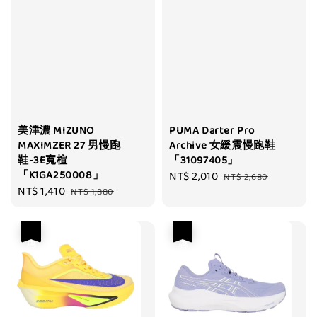
美津濃 MIZUNO
PUMA Darter Pro
MAXIMZER 27 男慢跑
Archive 女緩震慢跑鞋
鞋-3E寬楦
「31097405」
「K1GA250008」
Sale
NT$ 2,010
Regular
NT$ 2,680
Sale
NT$ 1,410
Regular
NT$ 1,880
price
price
price
price
優惠
優惠