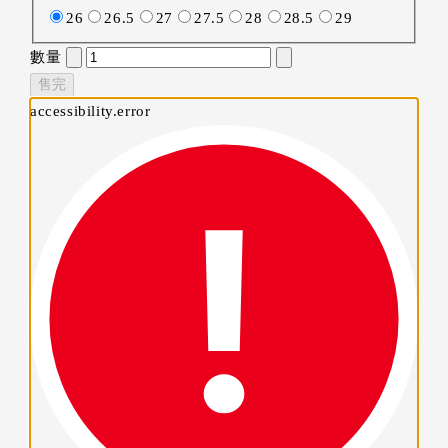
26
26.5
27
27.5
28
28.5
29
數量
售完
accessibility.error