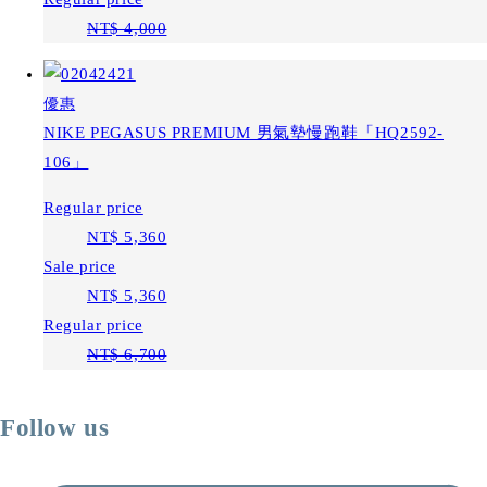
NT$ 4,000
優惠
NIKE PEGASUS PREMIUM 男氣墊慢跑鞋「HQ2592-
106」
Regular price
NT$ 5,360
Sale price
NT$ 5,360
Regular price
NT$ 6,700
Follow us