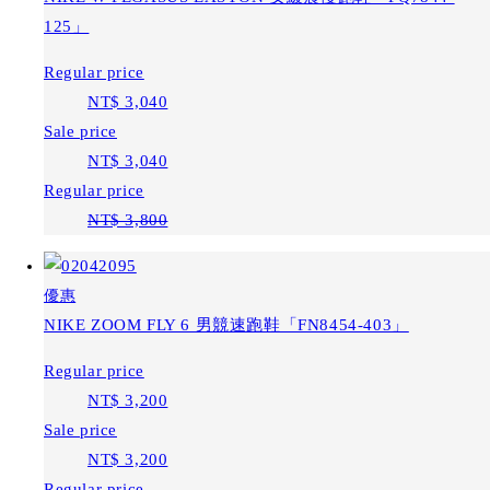
125」
Regular price
NT$ 3,040
Sale price
NT$ 3,040
Regular price
NT$ 3,800
優惠
NIKE ZOOM FLY 6 男競速跑鞋「FN8454-403」
Regular price
NT$ 3,200
Sale price
NT$ 3,200
Regular price