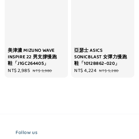
美津濃 MIZUNO WAVE
亞瑟士 ASICS
INSPIRE 22 男支撐慢跑
SONICBLAST 女彈力慢跑
鞋「J1GC264405」
鞋「1012B862-020」
Sale
NT$ 2,985
Regular
Sale
NT$ 4,224
Regular
NT$ 3,980
NT$ 5,280
price
price
price
price
Follow us