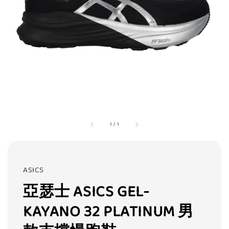
1
/
1
ASICS
亞瑟士 ASICS GEL-
KAYANO 32 PLATINUM 男