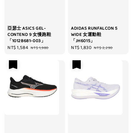
亞瑟士 ASICS GEL-
ADIDAS RUNFALCON 5
CONTEND 9 女慢跑鞋
WIDE 女運動鞋
「1012B681-003」
「JH6015」
Sale
NT$ 1,584
Regular
Sale
NT$ 1,830
Regular
NT$ 1,980
NT$ 2,290
price
price
price
price
優惠
優惠