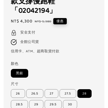
款支撐慢跑鞋
「02042194」
Sale
NT$ 4,300
Regular
優惠
NT$ 5,380
price
price
安全支付
全館公司貨
信用卡、ATM、超商取貨付款
顏色
黑銀
尺寸
26
26.5
27
27.5
28
28.5
29
29.5
30