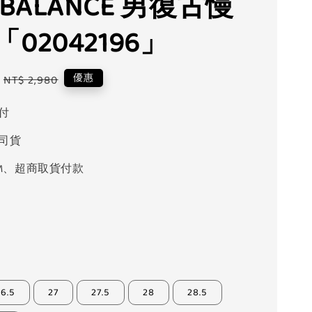
 BALANCE 男復古慢
02042196」
Regular
優惠
NT$ 2,980
price
付
司貨
M、超商取貨付款
26.5
27
27.5
28
28.5