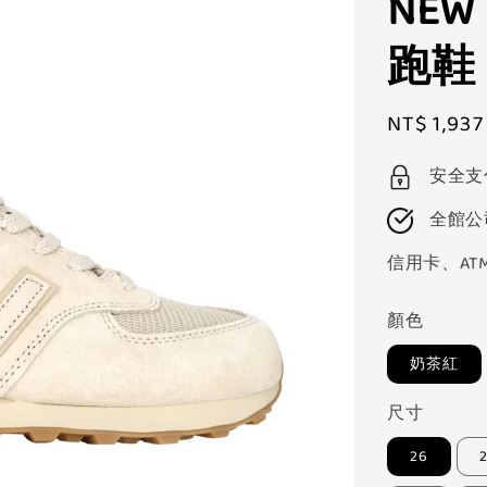
NEW
跑鞋「
Sale
NT$ 1,937
price
安全支
全館公
信用卡、AT
顏色
奶茶紅
尺寸
26