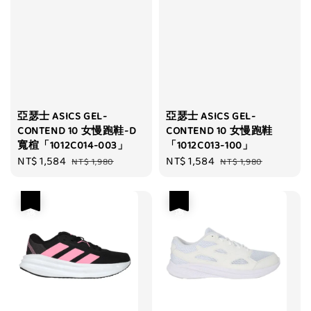
亞瑟士 ASICS GEL-
亞瑟士 ASICS GEL-
CONTEND 10 女慢跑鞋-D
CONTEND 10 女慢跑鞋
寬楦「1012C014-003」
「1012C013-100」
Sale
NT$ 1,584
Regular
Sale
NT$ 1,584
Regular
NT$ 1,980
NT$ 1,980
price
price
price
price
優惠
優惠