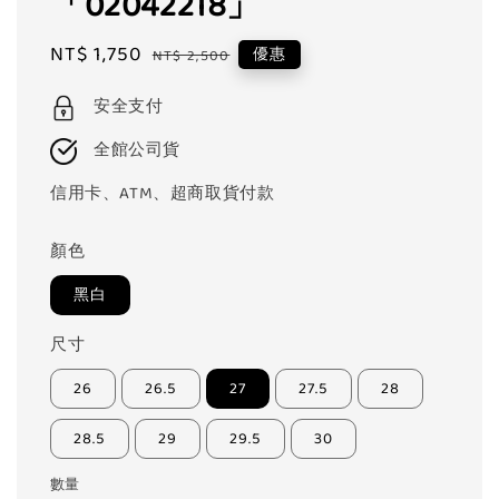
「02042218」
Sale
NT$ 1,750
Regular
優惠
NT$ 2,500
price
price
安全支付
全館公司貨
信用卡、ATM、超商取貨付款
顏色
黑白
尺寸
26
26.5
27
27.5
28
28.5
29
29.5
30
數量