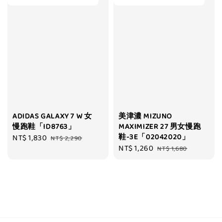
ADIDAS GALAXY 7 W 女
美津濃 MIZUNO
慢跑鞋「ID8763」
MAXIMIZER 27 男女慢跑
鞋-3E「02042020」
Sale
NT$ 1,830
Regular
NT$ 2,290
Sale
NT$ 1,260
Regular
price
price
NT$ 1,680
price
price