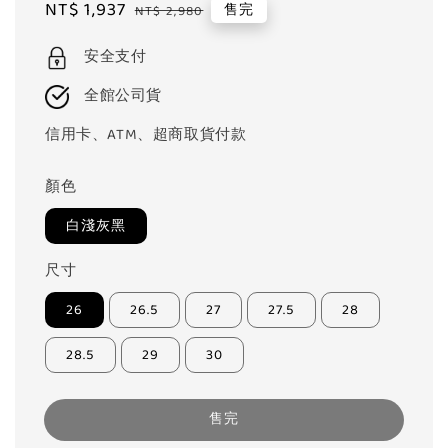
Sale
NT$ 1,937
Regular
售完
NT$ 2,980
price
price
安全支付
全館公司貨
信用卡、ATM、超商取貨付款
顏色
白淺灰黑
尺寸
26
26.5
27
27.5
28
28.5
29
30
售完