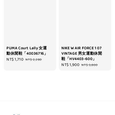
PUMA Court Lally 女運
NIKE W AIR FORCE 1 07
動休閒鞋「40036716」
VINTAGE 男女運動休閒
鞋「HV4403-600」
Sale
NT$ 1,710
Regular
NT$ 2,280
Sale
NT$ 1,900
Regular
price
price
NT$ 3,800
price
price