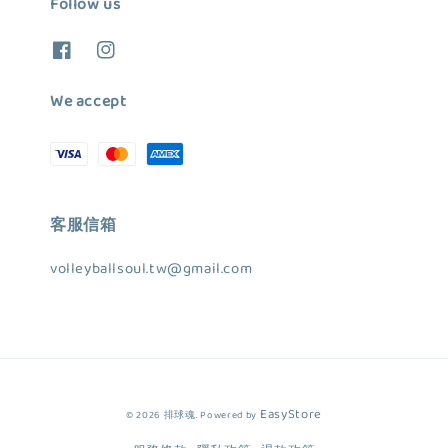
Follow us
We accept
客服信箱
volleyballsoul.tw@gmail.com
EasyStore
© 2026 排球魂. Powered by