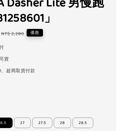
 Dasher Lite 男慢跑
1258601」
Regular
優惠
NT$ 2,280
price
付
司貨
M、超商取貨付款
26.5
27
27.5
28
28.5