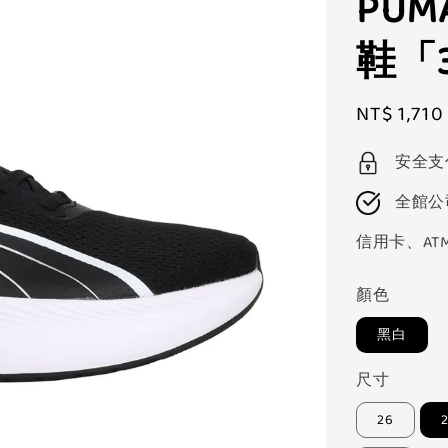
PUMA
鞋「3
Sale
NT$ 1,710
price
安全支
全館公
信用卡、AT
顏色
黑白
尺寸
26