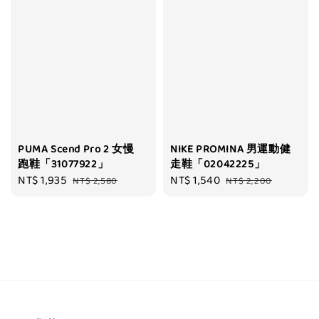
PUMA Scend Pro 2 女慢
NIKE PROMINA 男運動健
跑鞋「31077922」
走鞋「02042225」
Sale
NT$ 1,935
Regular
Sale
NT$ 1,540
Regular
NT$ 2,580
NT$ 2,200
price
price
price
price