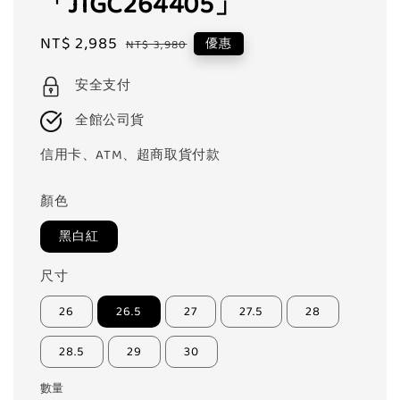
「J1GC264405」
Sale
NT$ 2,985
Regular
優惠
NT$ 3,980
price
price
安全支付
全館公司貨
信用卡、ATM、超商取貨付款
顏色
黑白紅
尺寸
26
26.5
27
27.5
28
28.5
29
30
數量