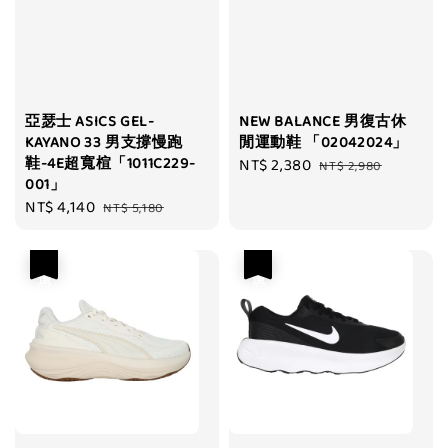
亞瑟士 ASICS GEL-
NEW BALANCE 男復古休
KAYANO 33 男支撐慢跑
閒運動鞋 「02042024」
鞋-4E超寬楦「1011C229-
Sale
NT$ 2,380
Regular
NT$ 2,980
001」
price
price
Sale
NT$ 4,140
Regular
NT$ 5,180
price
price
優惠
優惠