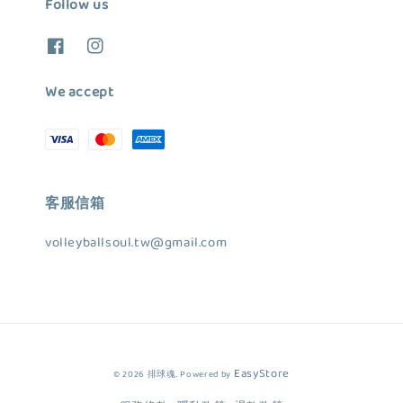
Follow us
We accept
客服信箱
volleyballsoul.tw@gmail.com
EasyStore
© 2026 排球魂. Powered by