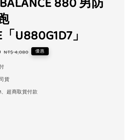
 BALANCE 880 男防
跑
E「U880G1D7」
0
Regular
優惠
NT$ 4,080
price
付
司貨
M、超商取貨付款