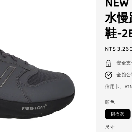
NEW
水慢
鞋-2
Sale
NT$ 3,26
price
安全支
全館公
信用卡、AT
顏色
隕石灰
尺寸