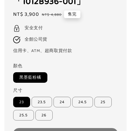
「1012B936-001」
Sale
NT$ 3,900
Regular
售完
NT$ 4,880
price
price
安全支付
全館公司貨
信用卡、ATM、超商取貨付款
顏色
黑墨藍粉橘
尺寸
23
23.5
24
24.5
25
25.5
26