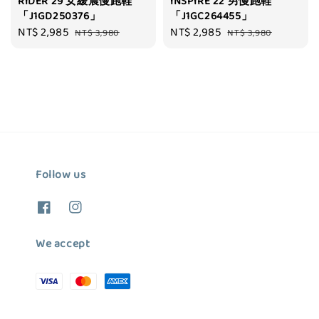
RIDER 29 女緩震慢跑鞋
INSPIRE 22 男慢跑鞋
「J1GD250376」
「J1GC264455」
Sale
NT$ 2,985
Regular
Sale
NT$ 2,985
Regular
NT$ 3,980
NT$ 3,980
price
price
price
price
Follow us
We accept