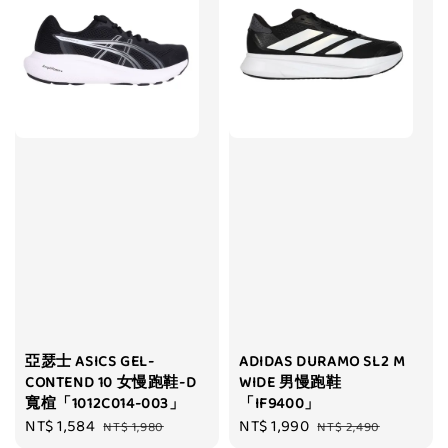
亞瑟士 ASICS GEL-
ADIDAS DURAMO SL2 M
CONTEND 10 女慢跑鞋-D
WIDE 男慢跑鞋
寬楦「1012C014-003」
「IF9400」
Sale
NT$ 1,584
Regular
Sale
NT$ 1,990
Regular
NT$ 1,980
NT$ 2,490