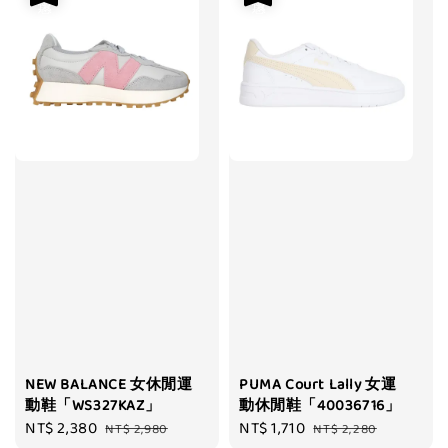
NEW BALANCE 女休閒運
PUMA Court Lally 女運
動鞋「WS327KAZ」
動休閒鞋「40036716」
Sale
NT$ 2,380
Regular
Sale
NT$ 1,710
Regular
NT$ 2,980
NT$ 2,280