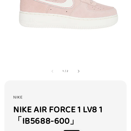
1
/
2
NIKE
NIKE AIR FORCE 1 LV8 1
「IB5688-600」