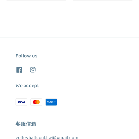
price
price
price
price
Follow us
We accept
客服信箱
volleyballsoul.tw@gmail.com