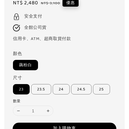
Sale
NT$ 2,480
Regular
優惠
NT$ 3,100
price
price
安全支付
全館公司貨
信用卡、ATM、超商取貨付款
顏色
藕粉白
尺寸
23
23.5
24
24.5
25
數量
加入購物車