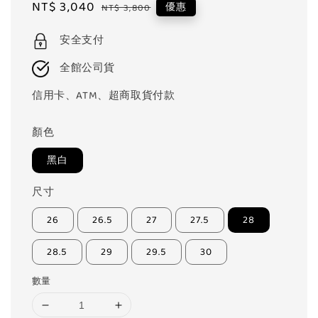
Sale
NT$ 3,040
Regular
優惠
NT$ 3,800
price
price
安全支付
全館公司貨
信用卡、ATM、超商取貨付款
顏色
黑白
尺寸
26
26.5
27
27.5
28
28.5
29
29.5
30
數量