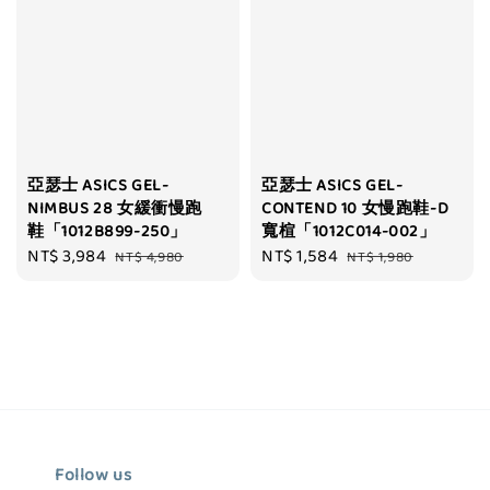
亞瑟士 ASICS GEL-
亞瑟士 ASICS GEL-
NIMBUS 28 女緩衝慢跑
CONTEND 10 女慢跑鞋-D
鞋「1012B899-250」
寬楦「1012C014-002」
Sale
NT$ 3,984
Regular
Sale
NT$ 1,584
Regular
NT$ 4,980
NT$ 1,980
price
price
price
price
Follow us