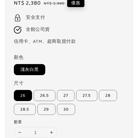
Sale
NT$ 2,380
Regular
優惠
NT$ 2,980
price
price
安全支付
全館公司貨
信用卡、ATM、超商取貨付款
顏色
淺灰白黑
尺寸
26
26.5
27
27.5
28
28.5
29
30
數量