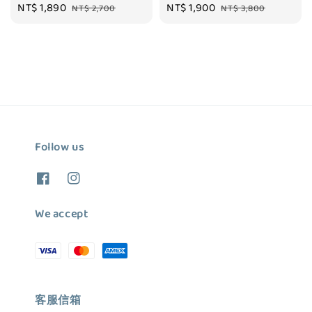
Sale
NT$ 1,890
Regular
Sale
NT$ 1,900
Regular
NT$ 2,700
NT$ 3,800
price
price
price
price
Follow us
We accept
客服信箱