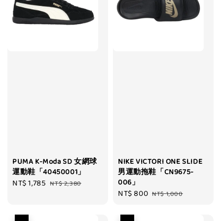
PUMA K-Moda SD 女網球
NIKE VICTORI ONE SLIDE
運動鞋「40450001」
男運動拖鞋「CN9675-
006」
Sale
NT$ 1,785
Regular
NT$ 2,380
Sale
NT$ 800
Regular
price
price
NT$ 1,000
price
price
優惠
優惠