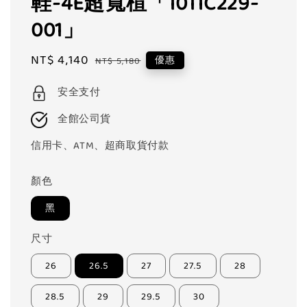
鞋-4E超寬楦「1011C229-
001」
Sale
NT$ 4,140
Regular
優惠
NT$ 5,180
price
price
安全支付
全館公司貨
信用卡、ATM、超商取貨付款
顏色
黑
尺寸
26
26.5
27
27.5
28
28.5
29
29.5
30