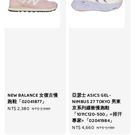
NEW BALANCE 女復古慢
亞瑟士 ASICS GEL-
跑鞋「02041877」
NIMBUS 27 TOKYO 男東
京系列緩衝慢跑鞋
Sale
NT$ 2,380
Regular
NT$ 2,980
「1011C120-500」≡排汗
price
price
專家≡「02041984」
Sale
NT$ 4,660
Regular
NT$ 5,180
price
price