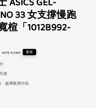
 ASICS GEL-
ANO 33 女支撐慢跑
寬楦「1012B992-
」
0
Regular
優惠
NT$ 5,180
price
付
司貨
M、超商取貨付款