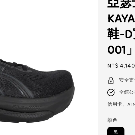
亞瑟士
KAY
鞋-D
001
Sale
NT$ 4,14
price
安全支
全館公
信用卡、AT
顏色
黑