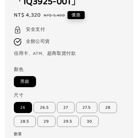
「IQ3925-001」
Sale
NT$ 4,320
Regular
優惠
NT$ 5,400
price
price
安全支付
全館公司貨
信用卡、ATM、超商取貨付款
顏色
黑銀
尺寸
26
26.5
27
27.5
28
28.5
29
29.5
30
數量