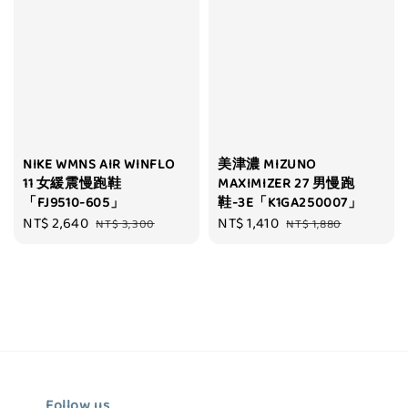
NIKE WMNS AIR WINFLO
美津濃 MIZUNO
11 女緩震慢跑鞋
MAXIMIZER 27 男慢跑
「FJ9510-605」
鞋-3E「K1GA250007」
Sale
NT$ 2,640
Regular
Sale
NT$ 1,410
Regular
NT$ 3,300
NT$ 1,880
price
price
price
price
Follow us