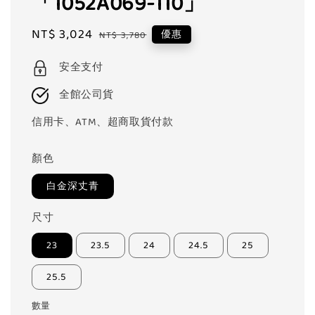
「1052A069-110」
Sale
NT$ 3,024
Regular
優惠
NT$ 3,780
price
price
安全支付
全館公司貨
信用卡、ATM、超商取貨付款
顏色
白金深丈青
尺寸
23
23.5
24
24.5
25
25.5
數量