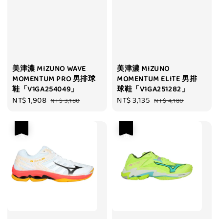
美津濃 MIZUNO WAVE
美津濃 MIZUNO
MOMENTUM PRO 男排球
MOMENTUM ELITE 男排
鞋「V1GA254049」
球鞋「V1GA251282」
Sale
NT$ 1,908
Regular
Sale
NT$ 3,135
Regular
NT$ 3,180
NT$ 4,180
price
price
price
price
優惠
優惠