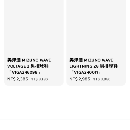
美津濃 MIZUNO WAVE
美津濃 MIZUNO WAVE
VOLTAGE 2 男排球鞋
LIGHTNING Z8 男排球鞋
「V1GA246098」
「V1GA240011」
Sale
NT$ 2,385
Regular
Sale
NT$ 2,985
Regular
NT$ 3,180
NT$ 3,980
price
price
price
price