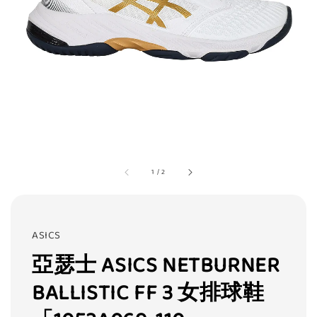
1
/
2
ASICS
亞瑟士 ASICS NETBURNER
BALLISTIC FF 3 女排球鞋