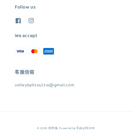
Follow us
We accept
客服信箱
volleyballsoul.tw@gmail.com
EasyStore
© 2026 排球魂. Powered by