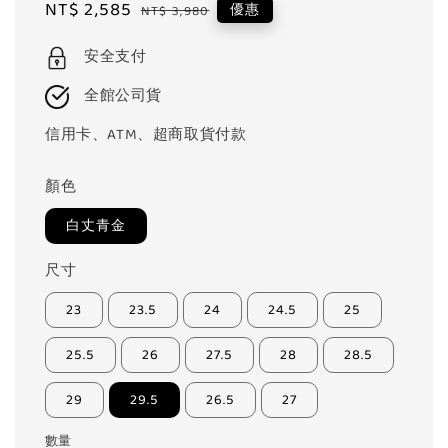
Sale
NT$ 2,585
Regular
優惠
NT$ 3,980
price
price
安全支付
全館公司貨
信用卡、ATM、超商取貨付款
顏色
白丈青金
尺寸
23
23.5
24
24.5
25
25.5
26
27.5
28
28.5
29
29.5
26.5
27
數量