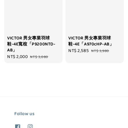
VICTOR 男女專業羽球
VICTOR 男女專業羽球
鞋-4E寬楦「P9200NTD-
鞋-4E「A970cHP-AB」
AB」
Sale
NT$ 2,585
Regular
NT$ 3,980
Sale
NT$ 2,000
Regular
NT$ 3,080
price
price
price
price
Follow us