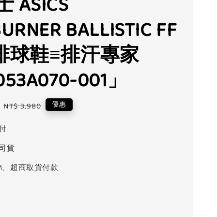
 ASICS
URNER BALLISTIC FF
男排球鞋≡排汗專家
053A070-001」
Regular
優惠
NT$ 3,980
price
付
司貨
M、超商取貨付款