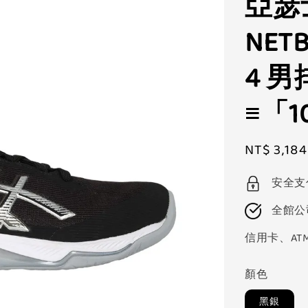
亞瑟士
NETB
4 
≡「1
Sale
NT$ 3,184
price
安全支
全館公
信用卡、AT
顏色
黑銀