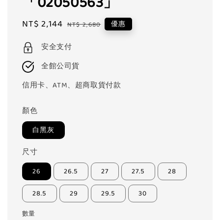
「02050563」
Sale
NT$ 2,144
Regular
優惠
NT$ 2,680
price
price
安全支付
全館公司貨
信用卡、ATM、超商取貨付款
顏色
白黑灰
尺寸
26
26.5
27
27.5
28
28.5
29
29.5
30
數量