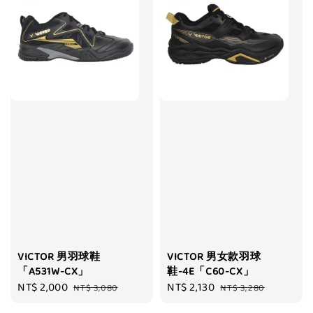
VICTOR 男羽球鞋
VICTOR 男女款羽球
「A531W-CX」
鞋-4E「C60-CX」
Sale
NT$ 2,000
Regular
Sale
NT$ 2,130
Regular
NT$ 3,080
NT$ 3,280
price
price
price
price