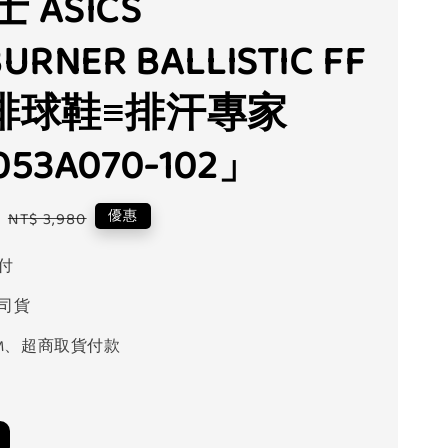
 ASICS
URNER BALLISTIC FF
男排球鞋≡排汗專家
053A070-102」
Regular
優惠
NT$ 3,980
price
付
司貨
M、超商取貨付款