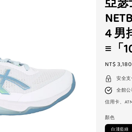
亞瑟士
NETB
4 
≡「1
Sale
NT$ 3,180
price
安全支
全館公
信用卡、AT
顏色
白淺藍綠