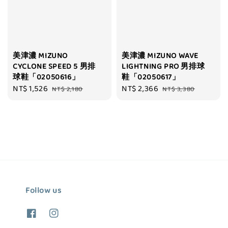
美津濃 MIZUNO
美津濃 MIZUNO WAVE
CYCLONE SPEED 5 男排
LIGHTNING PRO 男排球
球鞋「02050616」
鞋「02050617」
Sale
NT$ 1,526
Regular
Sale
NT$ 2,366
Regular
NT$ 2,180
NT$ 3,380
price
price
price
price
Follow us