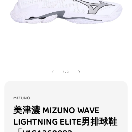
1
/
2
MIZUNO
美津濃 MIZUNO WAVE
LIGHTNING ELITE男排球鞋