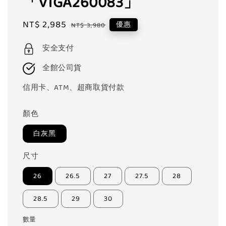
「V1GA260083」
Sale
NT$ 2,985
Regular
優惠
NT$ 3,980
price
price
安全支付
全館公司貨
信用卡、ATM、超商取貨付款
顏色
白灰黑
尺寸
26
26.5
27
27.5
28
28.5
29
30
數量