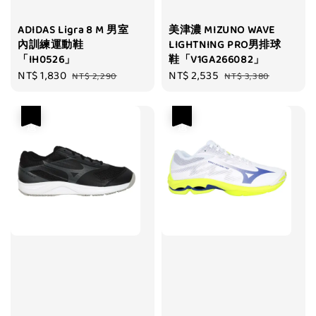
ADIDAS Ligra 8 M 男室
美津濃 MIZUNO WAVE
內訓練運動鞋
LIGHTNING PRO男排球
「IH0526」
鞋「V1GA266082」
Sale
NT$ 1,830
Regular
Sale
NT$ 2,535
Regular
NT$ 2,290
NT$ 3,380
price
price
price
price
優惠
優惠