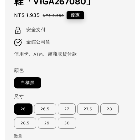
鞋「V1GA267080」
Sale
NT$ 1,935
Regular
優惠
NT$ 2,580
price
price
安全支付
全館公司貨
信用卡、ATM、超商取貨付款
顏色
白橘黑
尺寸
26
26.5
27
27.5
28
28.5
29
30
數量