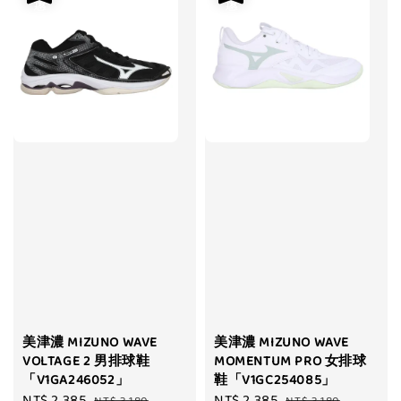
美津濃 MIZUNO WAVE
美津濃 MIZUNO WAVE
VOLTAGE 2 男排球鞋
MOMENTUM PRO 女排球
「V1GA246052」
鞋「V1GC254085」
Sale
NT$ 2,385
Regular
Sale
NT$ 2,385
Regular