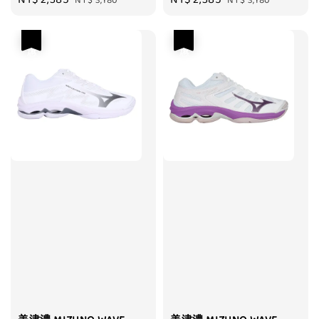
NT$ 3,180
NT$ 3,180
price
price
price
price
優惠
優惠