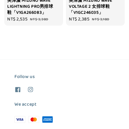
美津濃 MIZUNO WAVE
美津濃 MIZUNO WAVE
LIGHTNING PRO男排球
VOLTAGE 2 女排球鞋
鞋「V1GA266083」
「V1GC246035」
Sale
NT$ 2,535
Regular
Sale
NT$ 2,385
Regular
NT$ 3,380
NT$ 3,180
price
price
price
price
Follow us
We accept