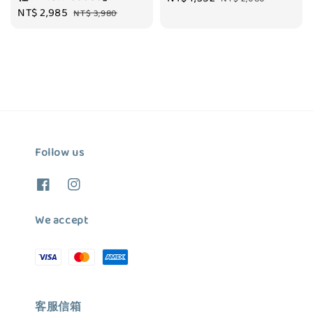
Sale
NT$ 2,985
Regular
NT$ 3,980
price
price
price
price
Follow us
We accept
客服信箱