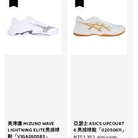
優惠
優惠
美津濃 MIZUNO WAVE
亞瑟士 ASICS UPCOURT
LIGHTNING ELITE男排球
6 男排球鞋「02050611」
鞋「V1GA260083」
Sale
NT$ 1,352
Regular
NT$ 2,080