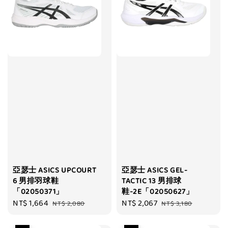
亞瑟士 ASICS UPCOURT
亞瑟士 ASICS GEL-
6 男排羽球鞋
TACTIC 13 男排球
「02050371」
鞋-2E「02050627」
Sale
NT$ 1,664
Regular
Sale
NT$ 2,067
Regular
NT$ 2,080
NT$ 3,180
price
price
price
price