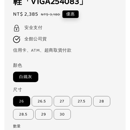
鞋「V1GA254083」
Sale
NT$ 2,385
Regular
優惠
NT$ 3,180
price
price
安全支付
全館公司貨
信用卡、ATM、超商取貨付款
顏色
白鐵灰
尺寸
26
26.5
27
27.5
28
28.5
29
30
數量