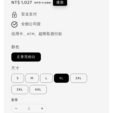
Sale
NT$ 1,027
Regular
優惠
NT$ 1,580
price
price
安全支付
全館公司貨
信用卡、ATM、超商取貨付款
顏色
丈青亮粉白
尺寸
S
M
L
XL
2XL
3XL
4XL
數量