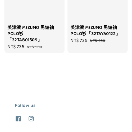
美津濃 MIZUNO 男短袖
美津濃 MIZUNO 男短袖
POLO衫
POLO衫「32TAYA0122」
「32TAB01509」
Sale
NT$ 735
Regular
NT$ 980
Sale
NT$ 735
Regular
NT$ 980
price
price
price
price
Follow us