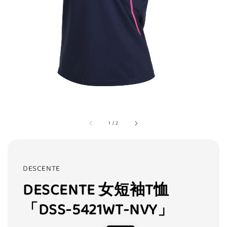
1
/
2
DESCENTE
DESCENTE 女短袖T恤
「DSS-5421WT-NVY」