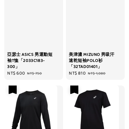
亞瑟士 ASICS 男運動短
美津濃 MIZUNO 男吸汗
袖T恤「2033C183-
速乾短袖POLO衫
300」
「32TAD01401」
Sale
NT$ 600
Regular
Sale
NT$ 810
Regular
NT$ 750
NT$ 1,080
price
price
price
price
優惠
優惠