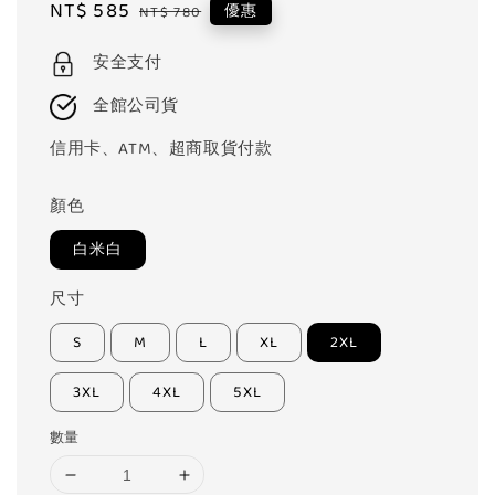
Sale
NT$ 585
Regular
優惠
NT$ 780
price
price
安全支付
全館公司貨
信用卡、ATM、超商取貨付款
顏色
白米白
尺寸
S
M
L
XL
2XL
3XL
4XL
5XL
數量