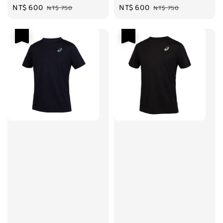
Sale
NT$ 600
Regular
Sale
NT$ 600
Regular
NT$ 750
NT$ 750
price
price
price
price
優惠
優惠