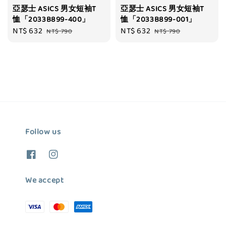
亞瑟士 ASICS 男女短袖T
亞瑟士 ASICS 男女短袖T
恤「2033B899-400」
恤「2033B899-001」
Sale
NT$ 632
Regular
Sale
NT$ 632
Regular
NT$ 790
NT$ 790
price
price
price
price
Follow us
We accept