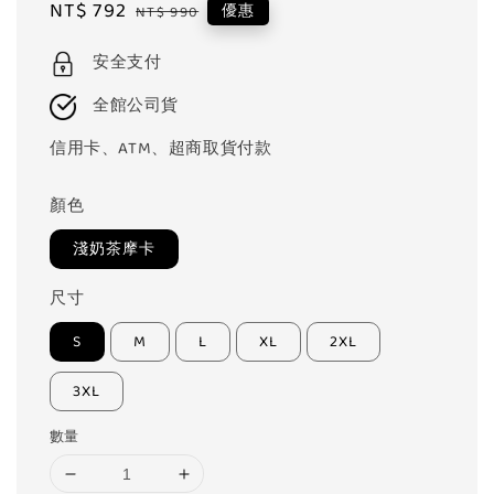
Sale
NT$ 792
Regular
優惠
NT$ 990
price
price
安全支付
全館公司貨
信用卡、ATM、超商取貨付款
顏色
淺奶茶摩卡
尺寸
S
M
L
XL
2XL
3XL
數量