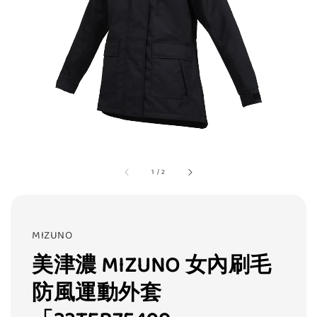
1
/
2
MIZUNO
美津濃 MIZUNO 女內刷毛
防風運動外套