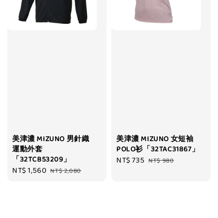
美津濃 MIZUNO 男針織
美津濃 MIZUNO 女短袖
運動外套
POLO衫「32TAC31867」
「32TCB53209」
Sale
NT$ 735
Regular
NT$ 980
Sale
NT$ 1,560
Regular
NT$ 2,080
price
price
price
price