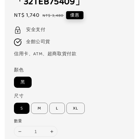
「32TEB75409」
Sale
NT$ 1,740
Regular
優惠
NT$ 3,480
price
price
安全支付
全館公司貨
信用卡、ATM、超商取貨付款
顏色
黑
尺寸
S
M
L
XL
數量