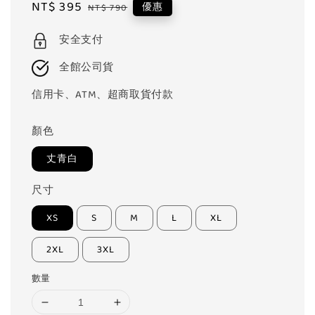
Sale
NT$ 395
Regular
優惠
NT$ 790
price
price
安全支付
全館公司貨
信用卡、ATM、超商取貨付款
顏色
丈青白
尺寸
XS
S
M
L
XL
2XL
3XL
數量