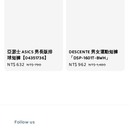
亞瑟士 ASICS 男長版排
DESCENTE 男女運動短褲
球短褲【04351736】
「DSP-1601T-BWH」
Sale
NT$ 632
Regular
Sale
NT$ 962
Regular
NT$ 790
NT$ 1,480
price
price
price
price
Follow us