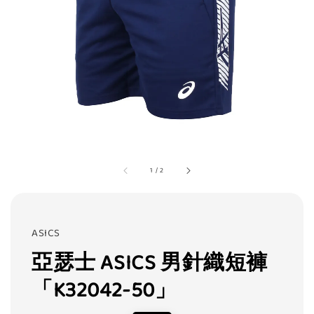
1
/
2
ASICS
亞瑟士 ASICS 男針織短褲
「K32042-50」