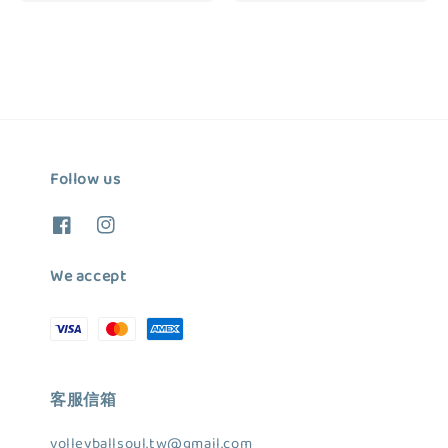
price
price
price
price
Follow us
We accept
客服信箱
volleyballsoul.tw@gmail.com