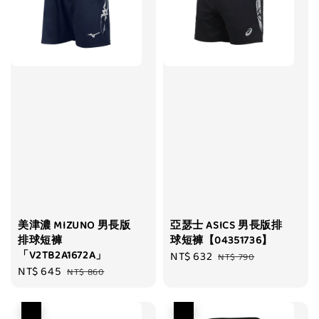
美津濃 MIZUNO 男長版
亞瑟士 ASICS 男長版排
排球短褲
球短褲【04351736】
「V2TB2A1672A」
Sale
NT$ 632
Regular
NT$ 790
Sale
NT$ 645
Regular
NT$ 860
price
price
price
price
優惠
優惠