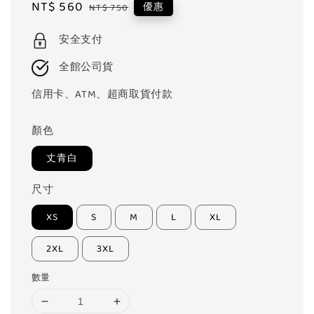
Sale
NT$ 560
Regular
優惠
NT$ 750
price
price
安全支付
全館公司貨
信用卡、ATM、超商取貨付款
顏色
丈青白
尺寸
XS
S
M
L
XL
2XL
3XL
數量