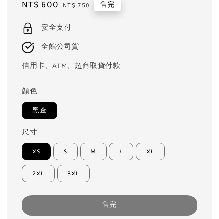
Sale
NT$ 600
Regular
售完
NT$ 750
price
price
安全支付
全館公司貨
信用卡、ATM、超商取貨付款
顏色
黑金
尺寸
XS
S
M
L
XL
2XL
3XL
售完