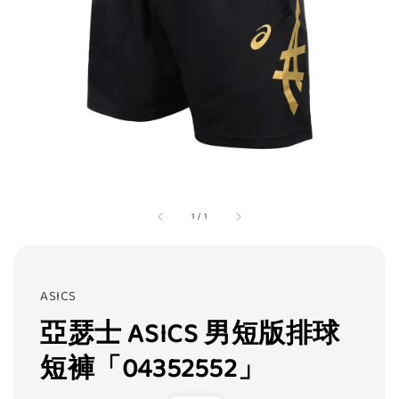
1
/
1
ASICS
亞瑟士 ASICS 男短版排球
短褲「04352552」