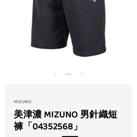
1
/
1
MIZUNO
美津濃 MIZUNO 男針織短
褲「04352568」