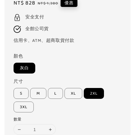
Sale
NT$ 828
Regular
優惠
NT$ 1,380
price
price
安全支付
全館公司貨
信用卡、ATM、超商取貨付款
顏色
灰白
尺寸
S
M
L
XL
2XL
3XL
數量