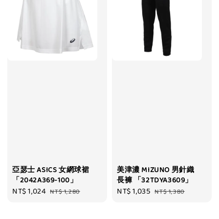
亞瑟士 ASICS 女網球裙
美津濃 MIZUNO 男針織
「2042A369-100」
長褲 「32TDYA3609」
Sale
NT$ 1,024
Regular
Sale
NT$ 1,035
Regular
NT$ 1,280
NT$ 1,380
price
price
price
price