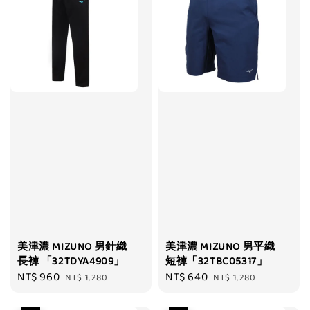
美津濃 MIZUNO 男針織
美津濃 MIZUNO 男平織
長褲 「32TDYA4909」
短褲「32TBC05317」
Sale
NT$ 960
Regular
Sale
NT$ 640
Regular
NT$ 1,280
NT$ 1,280
price
price
price
price