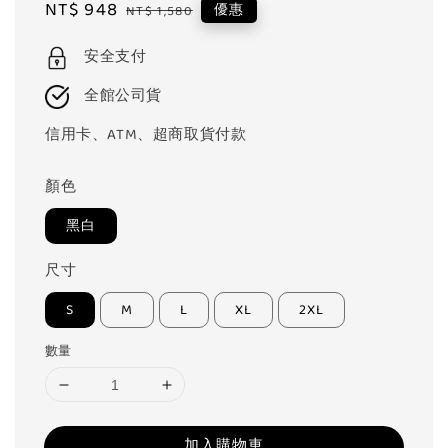
Sale
NT$ 948
Regular
優惠
NT$ 1,580
price
price
安全支付
全館公司貨
信用卡、ATM、超商取貨付款
顏色
黑白
尺寸
S
M
L
XL
2XL
數量
加入購物車