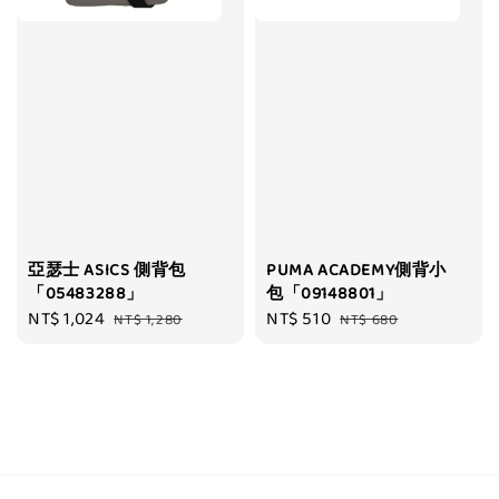
亞瑟士 ASICS 側背包
PUMA ACADEMY側背小
「05483288」
包「09148801」
Sale
NT$ 1,024
Regular
Sale
NT$ 510
Regular
NT$ 1,280
NT$ 680
price
price
price
price