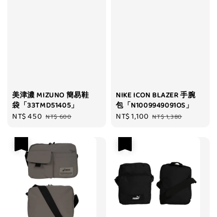
美津濃 MIZUNO 簡易鞋
NIKE ICON BLAZER 手腕
袋「33TMD51405」
包「N1009949091OS」
Sale
NT$ 450
Regular
Sale
NT$ 1,100
Regular
NT$ 600
NT$ 1,380
price
price
price
price
優惠
優惠