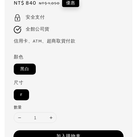
Sale
NT$ 840
Regular
優惠
NT$ 1,050
price
price
安全支付
全館公司貨
信用卡、ATM、超商取貨付款
顏色
黑白
尺寸
F
數量
加入購物車