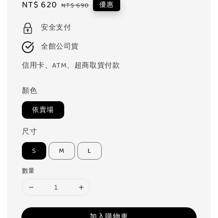
Sale
NT$ 620
Regular
優惠
NT$ 690
price
price
安全支付
全館公司貨
信用卡、ATM、超商取貨付款
顏色
依賣場
尺寸
S
M
L
數量
加入購物車