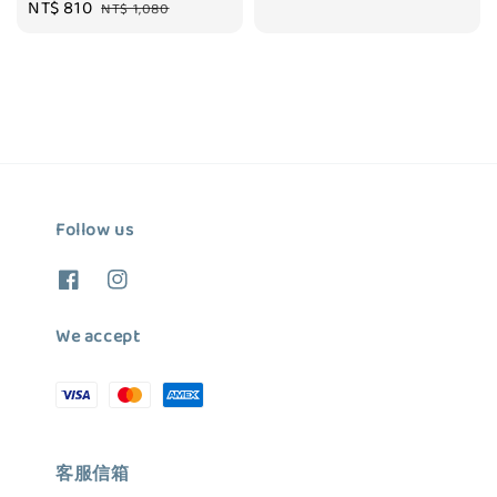
Sale
NT$ 810
Regular
NT$ 1,080
price
price
price
price
Follow us
We accept
客服信箱