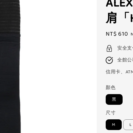
AL
肩「H
Sale
NT$ 610
price
安全支
全館公
信用卡、AT
顏色
黑
尺寸
M
L