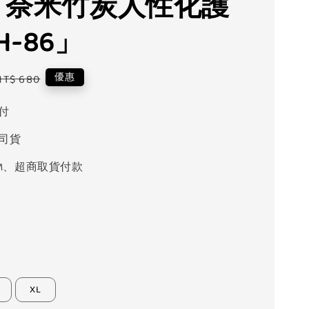
EX 奈米竹炭人性化護
-86」
Regular
優惠
NT$ 680
price
付
司貨
M、超商取貨付款
XL