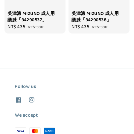
美津濃 MIZUNO 成人用
美津濃 MIZUNO 成人用
護膝「94290537」
護膝「94290538」
Sale
NT$ 435
Regular
Sale
NT$ 435
Regular
NT$ 580
NT$ 580
price
price
price
price
Follow us
We accept