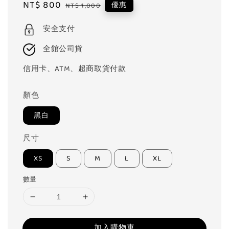
Sale
NT$ 800
Regular
優惠
NT$ 1,000
price
price
安全支付
全館公司貨
信用卡、ATM、超商取貨付款
顏色
黑白
尺寸
XS
S
M
L
XL
數量
加入購物車