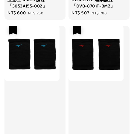
「3053A155-002」
「DVB-8701T-BMZ」
Sale
NT$ 600
Regular
Sale
NT$ 507
Regular
NT$ 750
NT$ 780
price
price
price
price
優惠
優惠