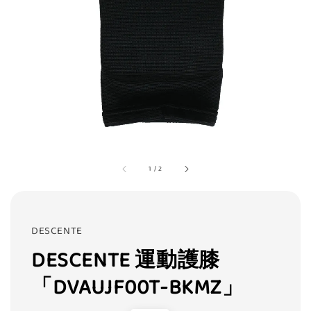
1
/
2
DESCENTE
DESCENTE 運動護膝
「DVAUJF00T-BKMZ」