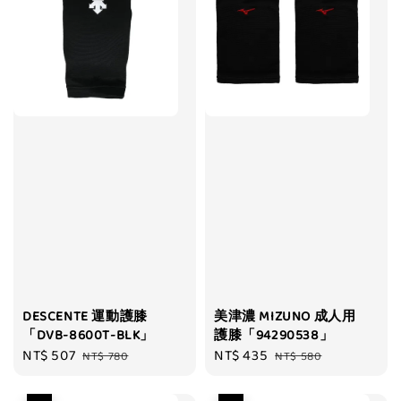
DESCENTE 運動護膝
美津濃 MIZUNO 成人用
「DVB-8600T-BLK」
護膝「94290538」
Sale
NT$ 507
Regular
Sale
NT$ 435
Regular
NT$ 780
NT$ 580
price
price
price
price