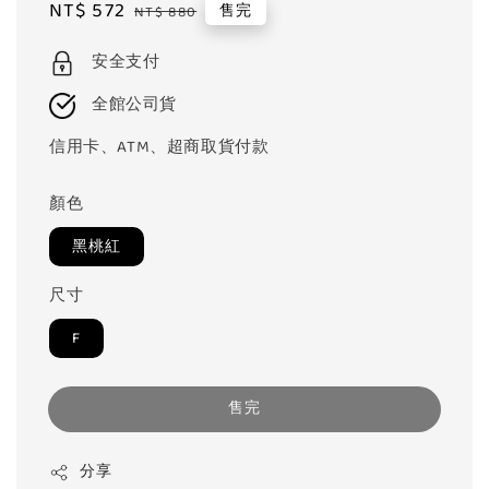
Sale
NT$ 572
Regular
售完
NT$ 880
price
price
安全支付
全館公司貨
信用卡、ATM、超商取貨付款
顏色
黑桃紅
尺寸
F
售完
分享