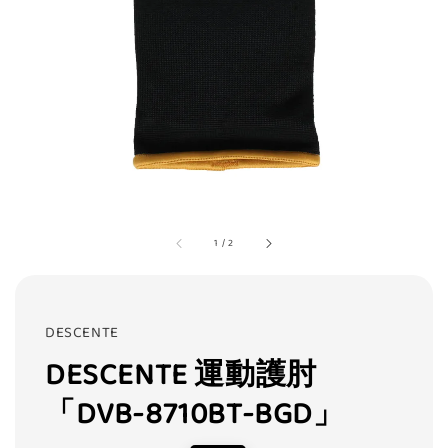
1
/
2
DESCENTE
DESCENTE 運動護肘
「DVB-8710BT-BGD」