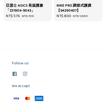
亞瑟士 ASICS 長版護膝
NIKE PRO 調節式護踝
「Z31904-9043」
【94290407】
Sale
NT$ 576
Regular
Sale
NT$ 800
Regular
NT$ 720
NT$ 1,000
price
price
price
price
Follow us
We accept