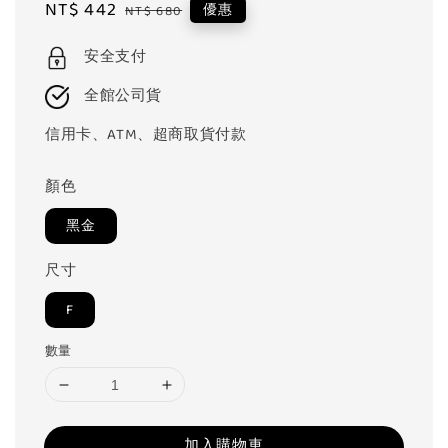
Sale
NT$ 442
Regular
優惠
NT$ 680
price
price
安全支付
全館公司貨
信用卡、ATM、超商取貨付款
顏色
黑金
尺寸
F
數量
加入購物車