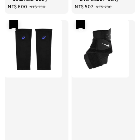
Sale
NT$ 600
Regular
Sale
NT$ 507
Regular
NT$ 750
NT$ 780
price
price
price
price
優惠
優惠