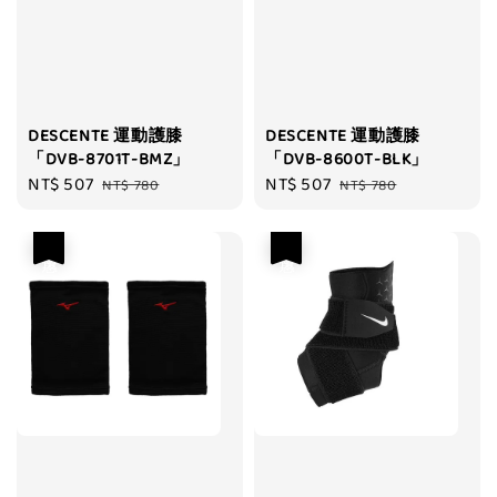
DESCENTE 運動護膝
DESCENTE 運動護膝
「DVB-8701T-BMZ」
「DVB-8600T-BLK」
Sale
NT$ 507
Regular
Sale
NT$ 507
Regular
NT$ 780
NT$ 780
price
price
price
price
優惠
優惠