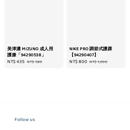
美津濃 MIZUNO 成人用
NIKE PRO 調節式護踝
護膝「94290538」
【94290407】
Sale
NT$ 435
Regular
Sale
NT$ 800
Regular
NT$ 580
NT$ 1,000
price
price
price
price
Follow us