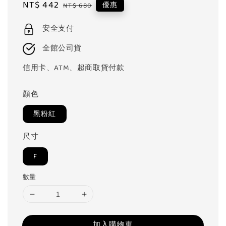
Sale
NT$ 442
Regular
優惠
NT$ 680
price
price
安全支付
全館公司貨
信用卡、ATM、超商取貨付款
顏色
黑粉紅
尺寸
F
數量
加入購物車