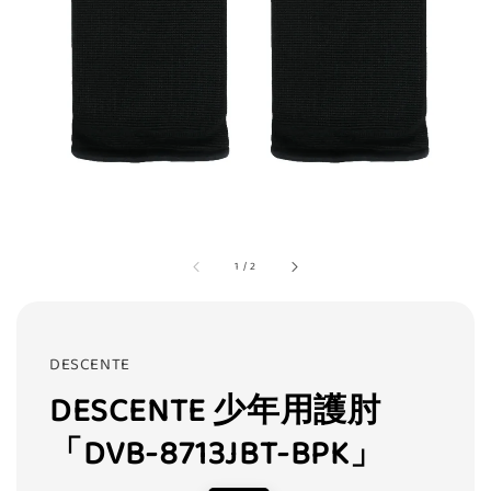
1
/
2
DESCENTE
DESCENTE 少年用護肘
「DVB-8713JBT-BPK」