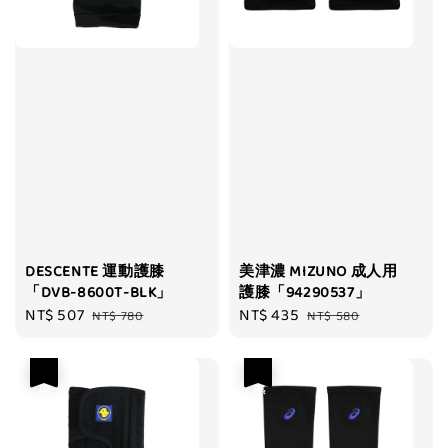
DESCENTE 運動護膝
美津濃 MIZUNO 成人用
「DVB-8600T-BLK」
護膝「94290537」
Sale
NT$ 507
Regular
Sale
NT$ 435
Regular
NT$ 780
NT$ 580
price
price
price
price
優惠
優惠