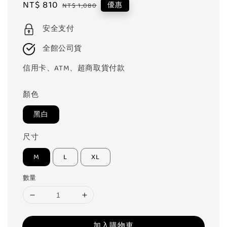
Sale
NT$ 810
Regular
優惠
NT$ 1,080
price
price
安全支付
全館公司貨
信用卡、ATM、超商取貨付款
顏色
黑白
尺寸
M
L
XL
數量
加入購物車