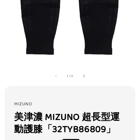
1
/
2
MIZUNO
美津濃 MIZUNO 超長型運
動護膝「32TYB86809」