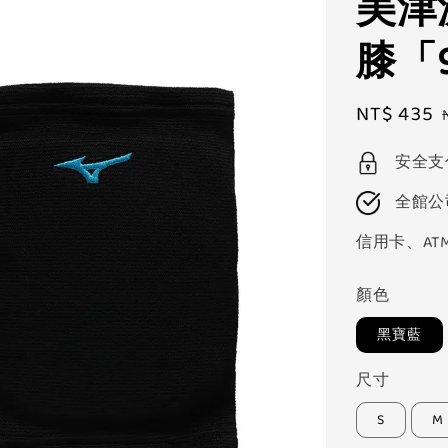
美津濃
膝「9
Sale
NT$ 435
price
安全支
全館公
信用卡、AT
顏色
黑寶藍
尺寸
S
M