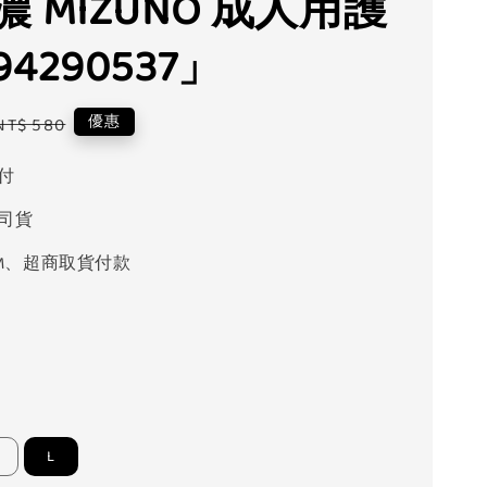
 MIZUNO 成人用護
4290537」
Regular
優惠
NT$ 580
price
付
司貨
M、超商取貨付款
L