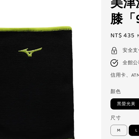
美津濃
膝「9
Sale
NT$ 435
price
安全支
全館公
信用卡、AT
顏色
黑螢光黃
尺寸
M
L