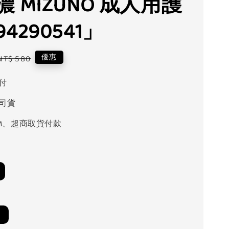
 MIZUNO 成人用護
4290541」
Regular
優惠
NT$ 580
price
付
司貨
M、超商取貨付款